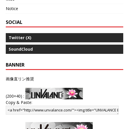
Notice
SOCIAL
Twitter (X)
SoundCloud
BANNER
画像直リン推奨
(200×40) :
Copy & Paste: