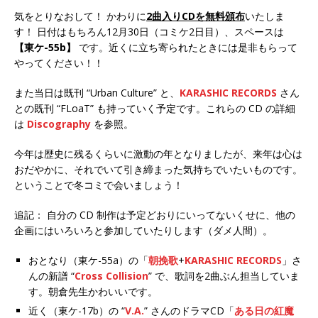
気をとりなおして！ かわりに
2曲入りCDを無料頒布
いたしま
す！ 日付はもちろん12月30日（コミケ2日目）、スペースは
【東ケ-55b】
です。近くに立ち寄られたときには是非もらって
やってください！！
また当日は既刊 “Urban Culture” と、
KARASHIC RECORDS
さん
との既刊 “FLoaT” も持っていく予定です。これらの CD の詳細
は
Discography
を参照。
今年は歴史に残るくらいに激動の年となりましたが、来年は心は
おだやかに、それでいて引き締まった気持ちでいたいものです。
ということで冬コミで会いましょう！
追記： 自分の CD 制作は予定どおりにいってないくせに、他の
企画にはいろいろと参加していたりします（ダメ人間）。
おとなり（東ケ-55a）の「
朝挽歌
+
KARASHIC RECORDS
」さ
んの新譜 “
Cross Collision
” で、歌詞を2曲ぶん担当していま
す。朝倉先生かわいいです。
近く（東ケ-17b）の “
V.A.
” さんのドラマCD「
ある日の紅魔