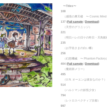
〜Titles〜
108
（感情の摩天楼 〜 Cosmic Min
137 (
Full sample
/
Download
)
（天空のグリニッジ）
221
（明日ハレの日ケの昨日・天鳥船
235
（お宇佐さまの白い幡）
256
（幻想機械 〜 Phantom Factory
404 (
Full sample
/
Download
)
（魔術師メリー）
495
（U.N. オーエンは彼女なのか？）
514
（ハルトマンの妖怪少女）
794
（レトロスペクティブ京都）
997