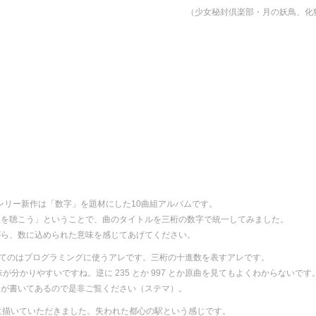
（少女秘封倶楽部・月の妖鳥、化
o
封オンリー新作は「数字」を題材にした10曲組アルバムです。
歌を聴こう」ということで、曲のタイトルを三桁の数字で統一してみました。
がら、数に込められた意味を感じてあげてください。
" ってのはプログラミングに使うアレです。三桁の十進数を表すアレです。
は意味が分かりやすいですね。逆に 235 とか 997 とか原曲を見てもよくわからないです
えが書いてあるので是非ご覧ください（ステマ）。
さまに描いていただきました。失われた都心の駅という感じです。