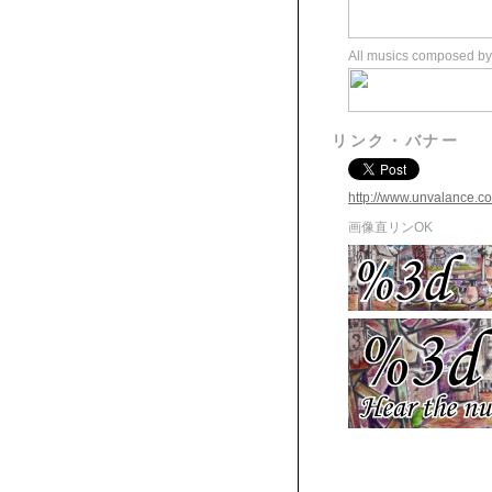
All musics composed b
リンク・バナー
http://www.unvalance.c
画像直リンOK