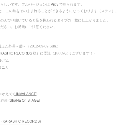
晴らしいです。フルバージョンは
Pixiv
で見られます。
と、この絵をそのまま飾ることができるようになっております（ステマ）。
。のんびり聴いていると足を掬われるタイプの一枚に仕上がりました。
ください。お足元にご注意ください。
た外界－廻－（2012-09-09 Sun.）
RASHIC RECORDS
様）に委託（ありがとうございます！）
ルバム
ロニカ
楷ノ木かえで (
UNVALANCE
)
谷 紗那 (
ShaNa On STAGE
)
 (
KARASHIC RECORDS
)