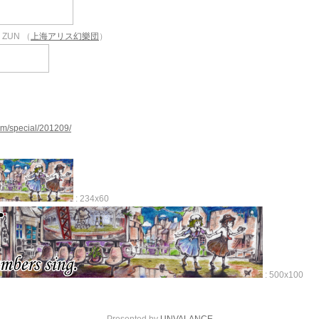
y ZUN （
上海アリス幻樂団
）
om/special/201209/
: 234x60
: 500x100