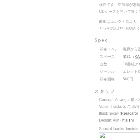
横長です。空気感が素
CDケースを開いて置く
曲風はエレクトロニカ
どうぞのんびりお聴き
Spec
頒布イベント
境界から視え
スペース
楽21
（
KA
曲数
10曲組ア
ジャンル
エレクト
頒布価格
500円
スタッフ
Concept, Arrange: 
Voice (Tracks 5, 7): 高
Illust: nociw (
Reracaro
)
Design: Ajin (
@aj1n
)
Special thanks: tominion