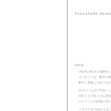
Crossfade dem
Info
UNVALANCE の秘
コンセプトは「数字の
数字と原曲とを比べな
CDタイトルの "%3d
495 とか 794 とか
ジャケットの内側に答
イラストは nociw 