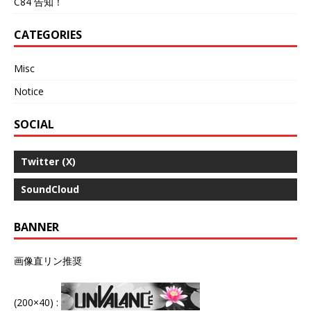
C84 告知！
CATEGORIES
Misc
Notice
SOCIAL
Twitter (X)
SoundCloud
BANNER
画像直リン推奨
(200×40) :