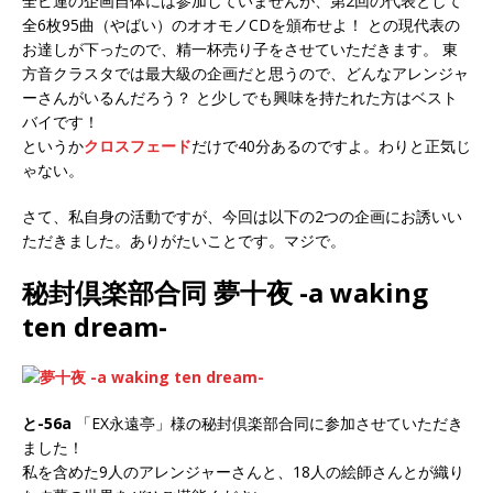
全ピ連の企画自体には参加していませんが、第2回の代表として
全6枚95曲（やばい）のオオモノCDを頒布せよ！ との現代表の
お達しが下ったので、精一杯売り子をさせていただきます。 東
方音クラスタでは最大級の企画だと思うので、どんなアレンジャ
ーさんがいるんだろう？ と少しでも興味を持たれた方はベスト
バイです！
というか
クロスフェード
だけで40分あるのですよ。わりと正気じ
ゃない。
さて、私自身の活動ですが、今回は以下の2つの企画にお誘いい
ただきました。ありがたいことです。マジで。
秘封倶楽部合同 夢十夜 -a waking
ten dream-
と-56a
「EX永遠亭」様の秘封倶楽部合同に参加させていただき
ました！
私を含めた9人のアレンジャーさんと、18人の絵師さんとが織り