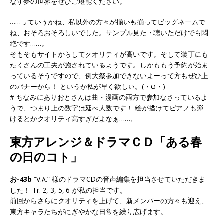
なす夢の世界をぜひご堪能ください。
……っていうかね、私以外の方々が揃いも揃ってビッグネームで
ね、おそろおそろしいでした。サンプル見た・聴いただけでも悶
絶です……。
そもそもサイトからしてクオリティが高いです。そして装丁にも
たくさんの工夫が施されているようです。しかももう予約が始ま
っているそうですので、例大祭参加できないよーって方もぜひ上
のバナーから！ というか私が早く欲しい。(・ω・)
# ちなみにありおとさんは曲・漫画の両方で参加なさっているよ
うで、つまり上の数字は延べ人数です！ 絵が描けてピアノも弾
けるとかクオリティ高すぎだよなぁ……。
東方アレンジ＆ドラマＣＤ「ある春
の日のコト」
お-43b
“V.A.” 様のドラマCDの音声編集を担当させていただきま
した！ Tr. 2, 3, 5, 6 が私の担当です。
前回からさらにクオリティを上げて、新メンバーの方々も迎え、
東方キャラたちがにぎやかな日常を繰り広げます。