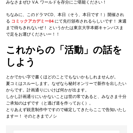
みなさまぜひ V.A. ワールドを存分にご堪能ください！
ちなみに、このドラマCD、本日（そう、本日です！）開催され
る
コミックアカデミー04
にて先行頒布されるらしいです！ 来週
まで待ちきれないぜ！ というかたは東京大学本郷キャンパスま
で足をお運びくださいー！！
これからの「活動」の話を
しよう
とかでかい字で書くほどのことでもないかもしれませんが。
夏コミはスルーします。なぜなら秘封オンリーで新作を出したい
からです。計画通りにいけば何かが出ます。
しかし計画通りにいかないことは世の常であると、みなさま十分
ご承知のはずです（と逃げ道を作っておく）。
とりあえず鋭意制作中ですので確定してきたらここで告知いたし
ますー！ そのときまでノシ