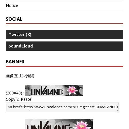
Notice
SOCIAL
Twitter (X)
SoundCloud
BANNER
画像直リン推奨
(200×40) :
Copy & Paste: