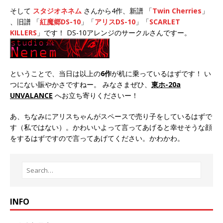
そして
スタジオネネム
さんから4作、新譜 「
Twin Cherries
」
、旧譜 「
紅魔郷DS-10
」「
アリスDS-10
」「
SCARLET
KILLERS
」です！ DS-10アレンジのサークルさんですー。
ということで、当日は以上の
6作
が机に乗っているはずです！ い
つにない賑やかさですねー。 みなさまぜひ、
東ホ-20a
UNVALANCE
へお立ち寄りくださいー！
あ、ちなみにアリスちゃんがスペースで売り子をしているはずで
す（私ではない）。かわいいよって言ってあげると幸せそうな顔
をするはずですので言ってあげてください。かわかわ。
INFO