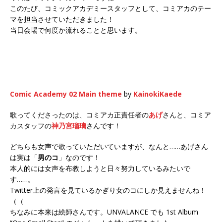
このたび、コミックアカデミースタッフとして、コミアカのテー
マを担当させていただきました！
当日会場で何度か流れることと思います。
Comic Academy 02 Main theme
by
KainokiKaede
歌ってくださったのは、コミアカ正責任者の
あげ
さんと、コミア
カスタッフの
神乃宮瑠璃
さんです！
どちらも女声で歌っていただいていますが、なんと……あげさん
は実は「
男のコ
」なのです！
本人的には女声を布教しようと日々努力しているみたいで
す……。
Twitter上の発言を見ているかぎり女のコにしか見えませんね！
（（
ちなみに本来は絵師さんです。UNVALANCE でも 1st Album