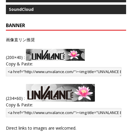
SoundCloud
BANNER
画像直リン推奨
(200×40) :
Copy & Paste:
(234×60) :
Copy & Paste:
Direct links to images are welcomed.